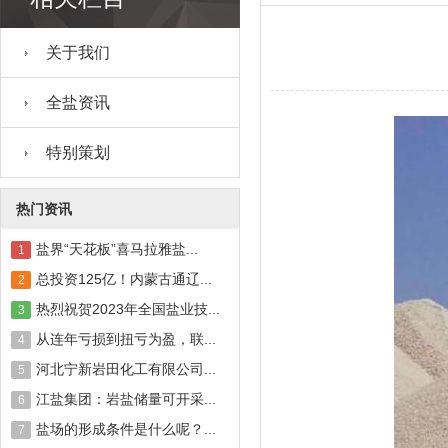
关于我们
全盐资讯
特别策划
热门资讯
盐界“天花板”喜马拉雅盐...
1
总投资125亿！内蒙古通辽...
2
热烈祝贺2023年全国盐业技...
3
从连年亏损到扭亏为盈，联...
4
河北宁新岩田化工有限公司...
5
江盐集团：岩盐储量可开采...
6
盐场的形成条件是什么呢？...
7