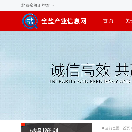
北京蜜蜂汇智旗下
首 页
关
当前位置：
首页
特别策划