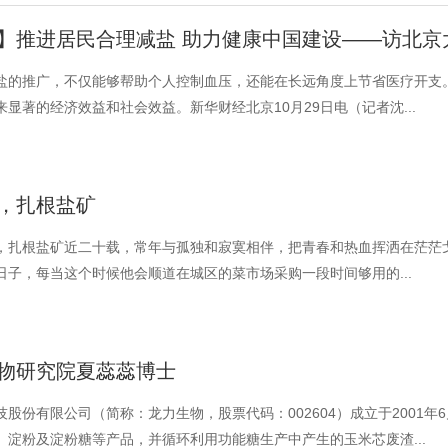
】推进居民合理减盐 助力健康中国建设——访北京
盐的推广，不仅能够帮助个人控制血压，还能在长远角度上节省医疗开支
显著的经济效益和社会效益。新华财经北京10月29日电（记者沈...
，扎根盐矿
，扎根盐矿近二十载，常年与孤独和寂寞相伴，把青春和热血挥洒在茫茫戈
日子，每当这个时候他会顺道在城区的菜市场采购一段时间够用的...
物研究院夏蕊蕊博士
技股份有限公司（简称：龙力生物，股票代码：002604）成立于2001
、淀粉及淀粉糖等产品，并循环利用功能糖生产中产生的玉米芯废渣...