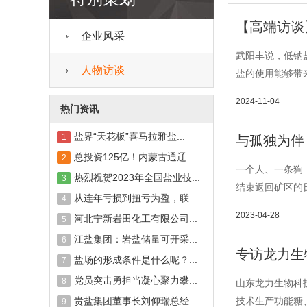
【高端访谈
企业风采
武阳丰说，低钠
人物访谈
盐的使用能够带来
2024-11-04
热门资讯
盐界“天花板”喜马拉雅盐...
1
与孤独为伴
总投资125亿！内蒙古通辽...
2
一个人、一条狗
热烈祝贺2023年全国盐业技...
3
结束返回矿区的
从连年亏损到扭亏为盈，联...
4
2023-04-28
河北宁新岩田化工有限公司...
5
江盐集团：岩盐储量可开采...
6
专访龙力生
盐场的形成条件是什么呢？...
7
党员突击勇担当凝心聚力攀...
8
山东龙力生物科
贵盐集团董事长刘仰瑞总经...
技术生产功能糖
9