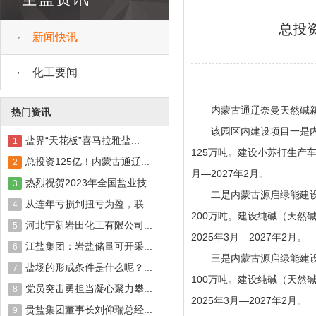
总投资
新闻快讯
化工要闻
内蒙古通辽奈曼天然碱新材
热门资讯
该园区内建设项目一是内蒙
盐界“天花板”喜马拉雅盐...
1
125万吨。建设小苏打生产车
总投资125亿！内蒙古通辽...
2
月—2027年2月。
热烈祝贺2023年全国盐业技...
3
二是内蒙古源启绿能建设经
从连年亏损到扭亏为盈，联...
4
200万吨。建设纯碱（天然
河北宁新岩田化工有限公司...
5
2025年3月—2027年2月。
江盐集团：岩盐储量可开采...
6
三是内蒙古源启绿能建设经
盐场的形成条件是什么呢？...
7
100万吨。建设纯碱（天然
党员突击勇担当凝心聚力攀...
8
2025年3月—2027年2月。
贵盐集团董事长刘仰瑞总经...
9