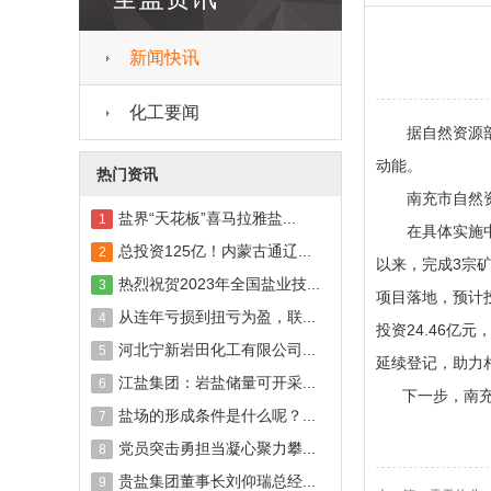
新闻快讯
化工要闻
据自然资源部消
动能。
热门资讯
南充市自然资源
盐界“天花板”喜马拉雅盐...
1
在具体实施中
总投资125亿！内蒙古通辽...
2
以来，完成3宗矿
热烈祝贺2023年全国盐业技...
3
项目落地，预计投
从连年亏损到扭亏为盈，联...
4
投资24.46亿元
河北宁新岩田化工有限公司...
5
延续登记，助力
江盐集团：岩盐储量可开采...
6
下一步，南充市
盐场的形成条件是什么呢？...
7
党员突击勇担当凝心聚力攀...
8
贵盐集团董事长刘仰瑞总经...
9