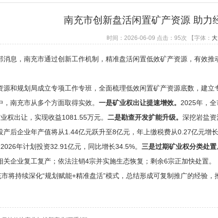
南充市创新盘活闲置矿产资源 助力
时间：2026-06-09 点击：
95
次
【字体：
大
息，南充市通过创新工作机制，精准盘活闲置低效矿产资源，有效推动
和规划局成立专项工作专班，全面梳理低效闲置矿产资源底数，建立专
，南充市从多个方面取得实效。
一是矿业权出让提速增效。
2025年，
业权出让，实现收益1081.55万元。
二是勘查开发扩能升级。
深挖岩盐资
产后企业年产值将从1.44亿元跃升至8亿元，年上缴税费从0.27亿元增长
，2026年计划投资32.91亿元，同比增长34.5%。
三是过期矿业权分类处置
相关企业复工复产；依法注销4宗并实施生态恢复；剩余6宗正加快处置。
将持续深化“规划赋能+精准盘活”模式，总结形成可复制推广的经验，