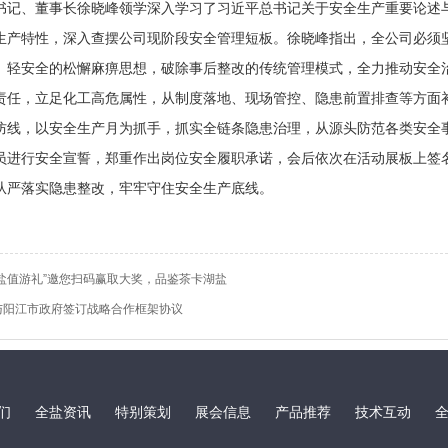
、董事长徐晓峰领学深入学习了习近平总书记关于安全生产重要论述与指
生产特性，深入查摆公司现阶段安全管理短板。徐晓峰指出，全公司必须
、轻安全的松懈麻痹思想，破除事后整改的传统管理模式，全力推动安全
责任，立足化工高危属性，从制度落地、现场管控、隐患前置排查等方面
防线，以安全生产月为抓手，抓实全链条隐患治理，从源头防范各类安全
行安全宣誓，郑重作出岗位安全履职承诺，会后依次在活动展板上签名
从严落实隐患整改，牢牢守住安全生产底线。
盐值游礼”邀您扫码赢取大奖，品鉴茶卡湖盐
与阳江市政府签订战略合作框架协议
们
全盐资讯
特别策划
展会信息
产品推荐
技术互动