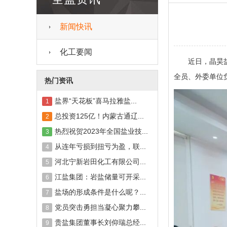
新闻快讯
化工要闻
近日，晶昊盐化
全员、外委单位
热门资讯
盐界“天花板”喜马拉雅盐...
1
总投资125亿！内蒙古通辽...
2
热烈祝贺2023年全国盐业技...
3
从连年亏损到扭亏为盈，联...
4
河北宁新岩田化工有限公司...
5
江盐集团：岩盐储量可开采...
6
盐场的形成条件是什么呢？...
7
党员突击勇担当凝心聚力攀...
8
贵盐集团董事长刘仰瑞总经...
9