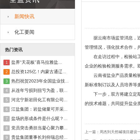
新闻快讯
化工要闻
据云南市场监管消息，近日
管理情况，强化技术合作，
热门资讯
在走访过程中，检验站工作
盐界“天花板”喜马拉雅盐...
1
企业的检验检测服务需求。
总投资125亿！内蒙古通辽...
2
云南省盐业产品质量检验站
热烈祝贺2023年全国盐业技...
3
新标准制订以及人员培养等
从连年亏损到扭亏为盈，联...
4
下一步，双方将建立定期交
河北宁新岩田化工有限公司...
5
的技术难题，共同提升盐业
江盐集团：岩盐储量可开采...
6
盐场的形成条件是什么呢？...
7
党员突击勇担当凝心聚力攀...
8
上一篇：
周杰到天然碱项目建设
贵盐集团董事长刘仰瑞总经...
9