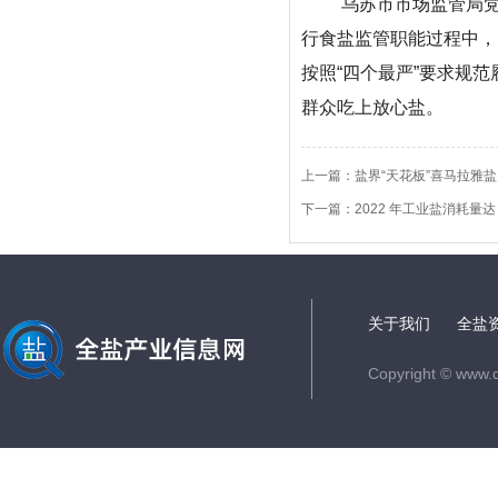
乌苏市市场监管局
行食盐监管职能过程中，
按照“四个最严”要求规
群众吃上放心盐。
上一篇：
盐界“天花板”喜马拉雅
下一篇：
2022 年工业盐消耗量达 
关于我们
全盐
Copyright © www