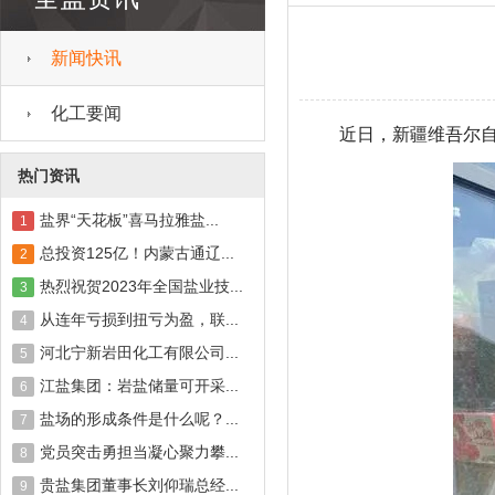
新闻快讯
化工要闻
近日，新疆维吾尔
热门资讯
盐界“天花板”喜马拉雅盐...
1
总投资125亿！内蒙古通辽...
2
热烈祝贺2023年全国盐业技...
3
从连年亏损到扭亏为盈，联...
4
河北宁新岩田化工有限公司...
5
江盐集团：岩盐储量可开采...
6
盐场的形成条件是什么呢？...
7
党员突击勇担当凝心聚力攀...
8
贵盐集团董事长刘仰瑞总经...
9