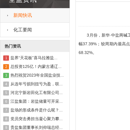
新闻快讯
化工要闻
3月份，新华·中盐两碱工业盐价
幅37.39%；较周期内最高点1
热门资讯
68.32%。
盐界“天花板”喜马拉雅盐...
1
总投资125亿！内蒙古通辽...
2
热烈祝贺2023年全国盐业技...
3
从连年亏损到扭亏为盈，联...
4
河北宁新岩田化工有限公司...
5
江盐集团：岩盐储量可开采...
6
盐场的形成条件是什么呢？...
7
党员突击勇担当凝心聚力攀...
8
贵盐集团董事长刘仰瑞总经...
9