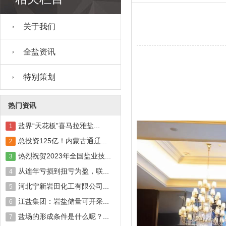
关于我们
全盐资讯
特别策划
热门资讯
盐界“天花板”喜马拉雅盐...
1
总投资125亿！内蒙古通辽...
2
热烈祝贺2023年全国盐业技...
3
从连年亏损到扭亏为盈，联...
4
河北宁新岩田化工有限公司...
5
江盐集团：岩盐储量可开采...
6
盐场的形成条件是什么呢？...
7