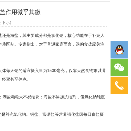
化盐作用微乎其微
大
中
小
】
还是海盐，其主要成分都是氯化钠，核心功能在于补充人
本质区别。专家指出，对于普通家庭而言，选购食盐应关注
每天钠的适宜摄入量为1500毫克，仅靠天然食物难以满
、痉挛甚至休克。
；湖盐颗粒大不易结块；海盐不添加抗结剂，但氯化钠纯度
仍是补充氯化钠。钙盐、富硒盐等营养强化盐因每日食盐摄
。