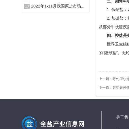
三、如何科
2022年1-11月我国原盐市场...
10
1. 低钠盐：
2. 加碘盐：
及部分甲状腺疾
四、控盐是
世界卫生组织建
的“隐形盐”。
上一篇：
呼伦贝尔
下一篇：
苏盐井神
关于我