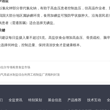
学选盐
以氯化钾部分替代氯化钠，有助于高血压患者控制血压，但高温作业者、
我国大部分地区属缺碘环境，食用加碘盐可预防甲状腺肿大。沿海居民若
病患者（需遵医嘱）适合选择无碘盐。
关键
议每日盐摄入量不超过5克。高盐饮食会增加高血压、骨质疏松、脑卒
无论选择何种盐，控制总量、保持清淡饮食才是健康根本。
海拉尔专项检查食盐市场
储气库卤水制盐综合利用工程制盐厂房顺利封顶
们
全盐资讯
特别策划
展会信息
产品推荐
技术互动