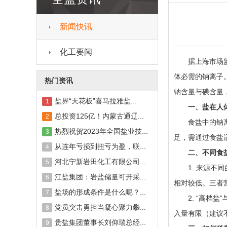
新闻快讯
化工要闻
据上海市场监管
体必需的钠离子
热门资讯
钠含量与碘含量，
盐界“天花板”喜马拉雅盐...
1
一、盐在人
总投资125亿！内蒙古通辽...
2
食盐中的钠离子
热烈祝贺2023年全国盐业技...
3
足，需通过食盐
从连年亏损到扭亏为盈，联...
4
二、不同食盐
河北宁新岩田化工有限公司...
5
1. 来源不同
江盐集团：岩盐储量可开采...
6
相对较低。三者
盐场的形成条件是什么呢？...
7
2. “高档盐
党员突击勇担当凝心聚力攀...
8
入量有限（建议
贵盐集团董事长刘仰瑞总经...
9