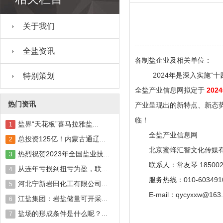
关于我们
全盐资讯
各制盐企业及相关单位：
2024年是深入实施“十
特别策划
全盐产业信息网拟定于
202
热门资讯
产业呈现出的新特点、新态
临！
盐界“天花板”喜马拉雅盐...
1
全盐产业信息网
总投资125亿！内蒙古通辽...
2
北京蜜蜂汇智文化传媒有
热烈祝贺2023年全国盐业技...
3
联系人：常友琴 1850021
从连年亏损到扭亏为盈，联...
4
服务热线：010-603491
河北宁新岩田化工有限公司...
5
E-mail：qycyxxw@163.
江盐集团：岩盐储量可开采...
6
盐场的形成条件是什么呢？...
7