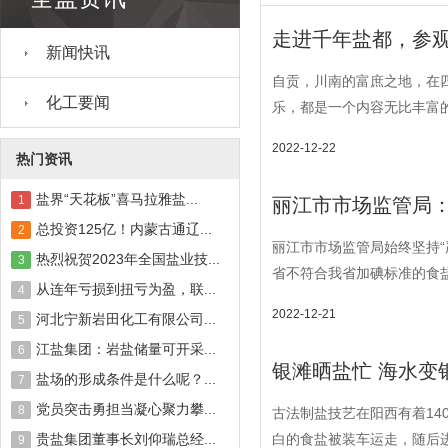
走进千年盐都，参观
新闻快讯
自贡，川南的富庶之地，在
化工要闻
乐，都是一个内容无比丰富的
2022-12-22
热门资讯
盐界“天花板”喜马拉雅盐...
1
丽江市市场监管局：
总投资125亿！内蒙古通辽...
2
丽江市市场监管局始终坚持“
热烈祝贺2023年全国盐业技...
3
省不符合我省加碘标准的食盐
从连年亏损到扭亏为盈，联...
4
2022-12-21
河北宁新岩田化工有限公司...
5
江盐集团：岩盐储量可开采...
6
银滩晒盐忙 海水变
盐场的形成条件是什么呢？...
7
党员突击勇担当凝心聚力攀...
8
古法制盐技艺在阳西有着14
贵盐集团董事长刘仰瑞总经...
白的食盐被装车运走，随后进
9